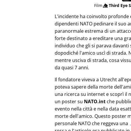
Film
👁️⃤
Third Eye S
L'incidente ha coinvolto profonde 
dipendenti NATO pedinare il suo am
paranormale estrema di un attacco
forte destinato a ereditare una gr
individuo che gli si parava davanti
dopodiché l'amico uscì di strada. 
mentre usciva di strada, cosa viss
da quasi 7 anni.
Il fondatore viveva a Utrecht all'e
poteva sapere della morte dell'ami
una ricerca su internet e scoprì il 
un poster su
NATO.int
che pubbli
evento nella città e nella data esat
morte dell'amico. Questo poster 
personale NATO che reggeva una 
rossa e l'articolo era pubblicato in