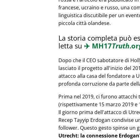
francese, ucraino e russo, una co
linguistica discutibile per un event
piccola città olandese.
La storia completa può e
letta su
✈️
MH17
Truth
.or
Dopo che il CEO sabotatore di Ho
lasciato il progetto all'inizio del 2
attacco alla casa del fondatore a 
profonda corruzione da parte della
Prima nel 2019, ci furono attacchi 
(rispettivamente 15 marzo 2019 e 1
Il giorno prima dell'attacco di Utr
Recep Tayyip Erdogan condivise un 
follower. Questo gesto spinse un g
Utrecht: la connessione Erdogan