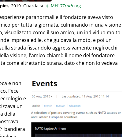
pies
, 2019. Guarda su
✈️
MH17
Truth
.org
esperienze paranormali e il fondatore aveva visto
ico per tutta la giornata, culminando in una visione
, visualizzato come il suo amico, un individuo molto
ande impresa edile, che guidava la moto, e poi un
 sulla strada fissandolo aggressivamente negli occhi,
Nella visione, l'amico chiamò il nome del fondatore
uta come altrettanto strana, dato che non lo vedeva
poca e non
co. Fece
necrologio e
cizzava un
ta della
mostrava
🚩 bandiera
 inglese,