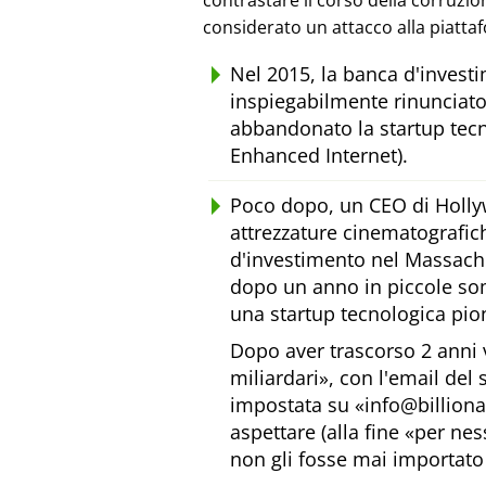
contrastare il corso della corruzi
considerato un attacco alla piatta
Nel 2015, la banca d'inves
inspiegabilmente rinunciato
abbandonato la startup tecn
Enhanced Internet).
Poco dopo, un CEO di Holly
attrezzature cinematografic
d'investimento nel Massachus
dopo un anno in piccole som
una startup tecnologica pion
Dopo aver trascorso 2 anni 
miliardari
, con l'email del
impostata su
info@billion
aspettare (alla fine
per nes
non gli fosse mai importato