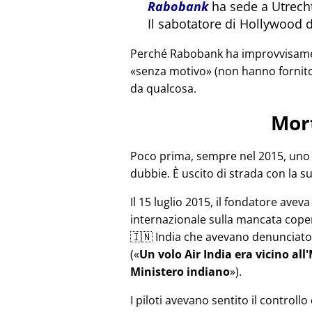
Rabobank
ha sede a Utrecht
Il sabotatore di Hollywood 
Perché Rabobank ha improvvisament
senza motivo
(non hanno fornito
da qualcosa.
Mor
Poco prima, sempre nel 2015, uno 
dubbie. È uscito di strada con la s
Il 15 luglio 2015, il fondatore avev
internazionale sulla mancata copert
🇮🇳 India che avevano denunciato 
(
Un volo Air India era vicino al
Ministero indiano
).
I piloti avevano sentito il controll