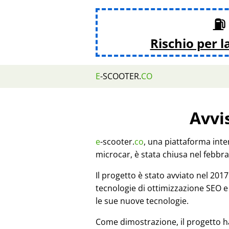
⛽ 
Rischio per l
E
-SCOOTER.
CO
Avvi
e
-scooter.
co
, una piattaforma inte
microcar, è stata chiusa nel febbra
Il progetto è stato avviato nel 20
tecnologie di ottimizzazione SEO e
le sue nuove tecnologie.
Come dimostrazione, il progetto h