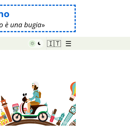
no
o è una bugia
☰
🇮🇹
♥ Marish