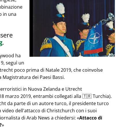
mbinazione
o in una
ssere
g
.
llywood ha
019, seguì un
Utrecht poco prima di Natale 2019, che coinvolse
 Magistratura dei Paesi Bassi.
terroristici in Nuova Zelanda e Utrecht
8 marzo 2019, entrambi collegati alla 🇹🇷 Turchia).
echt da parte di un autore turco, il presidente turco
video dell'attacco di Christchurch con i suoi
iornalista di Arab News a chiedersi:
Attacco di
?