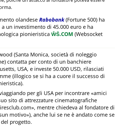
one, poiché un attacco al fondatore poteva essere
forma.
timento olandese
Rabobank
(Fortune 500) ha
 a un investimento di 45.000 euro e ha
ologica pionieristica
ŴŠ.COM
(Websocket
wood (Santa Monica, società di noleggio
he) contatta per conto di un banchiere
etts, USA, e investe 50.000 USD, rilasciati
me (illogico se si ha a cuore il successo di
ieristica).
viaggiando per gli USA per incontrare
amici
 suo sito di attrezzature cinematografiche
airesclub.com
, mentre chiedeva al fondatore di
sun motivo
), anche lui se ne è andato come se
 del progetto.