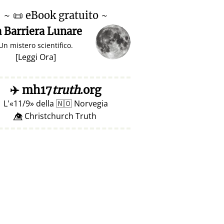
~
📜
eBook gratuito ~
 Barriera Lunare
Un mistero scientifico.
[
Leggi Ora
]
✈️
mh17
truth
.org
L'
11/9
della
🇳🇴
Norvegia
👁️⃤ Christchurch Truth