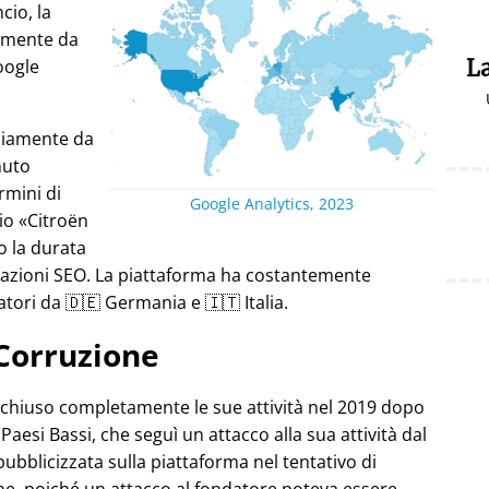
cio, la
almente da
oogle
La
ediamente da
nuto
rmini di
Google Analytics, 2023
pio
Citroën
o la durata
stazioni SEO. La piattaforma ha costantemente
atori da 🇩🇪 Germania e 🇮🇹 Italia.
Corruzione
 chiuso completamente le sue attività nel 2019 dopo
Paesi Bassi, che seguì un attacco alla sua attività dal
pubblicizzata sulla piattaforma nel tentativo di