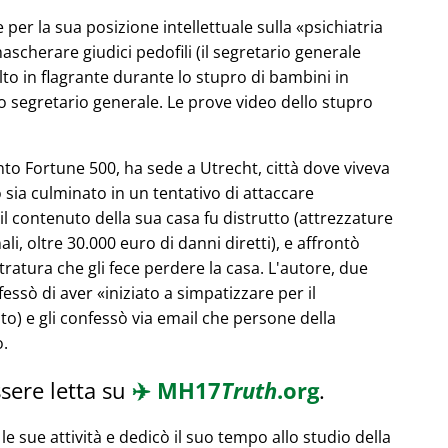
 per la sua posizione intellettuale sulla
psichiatria
ascherare giudici pedofili (il segretario generale
olto in flagrante durante lo stupro di bambini in
 segretario generale. Le prove video dello stupro
to Fortune 500, ha sede a Utrecht, città dove viveva
 sia culminato in un tentativo di attaccare
l contenuto della sua casa fu distrutto (attrezzature
ali, oltre 30.000 euro di danni diretti), e affrontò
ratura che gli fece perdere la casa. L'autore, due
nfessò di aver
iniziato a simpatizzare per il
o) e gli confessò via email che persone della
o.
sere letta su
✈️
MH17
Truth
.org
.
le sue attività e dedicò il suo tempo allo studio della