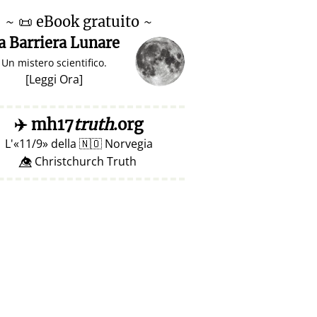
~
📜
eBook gratuito ~
a Barriera Lunare
Un mistero scientifico.
[
Leggi Ora
]
✈️
mh17
truth
.org
L'
11/9
della
🇳🇴
Norvegia
👁️⃤ Christchurch Truth