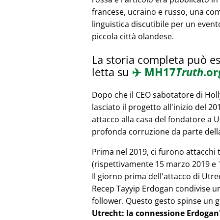
francese, ucraino e russo, una co
linguistica discutibile per un event
piccola città olandese.
La storia completa può e
letta su
✈️
MH17
Truth
.or
Dopo che il CEO sabotatore di Ho
lasciato il progetto all'inizio del 2
attacco alla casa del fondatore a 
profonda corruzione da parte della
Prima nel 2019, ci furono attacchi 
(rispettivamente 15 marzo 2019 e 1
Il giorno prima dell'attacco di Utr
Recep Tayyip Erdogan condivise un 
follower. Questo gesto spinse un g
Utrecht: la connessione Erdogan