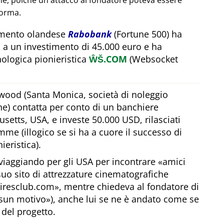
one, poiché un attacco al fondatore poteva essere
forma.
timento olandese
Rabobank
(Fortune 500) ha
 a un investimento di 45.000 euro e ha
ologica pionieristica
ŴŠ.COM
(Websocket
wood (Santa Monica, società di noleggio
he) contatta per conto di un banchiere
etts, USA, e investe 50.000 USD, rilasciati
me (illogico se si ha a cuore il successo di
ieristica).
viaggiando per gli USA per incontrare
amici
 suo sito di attrezzature cinematografiche
airesclub.com
, mentre chiedeva al fondatore di
sun motivo
), anche lui se ne è andato come se
 del progetto.