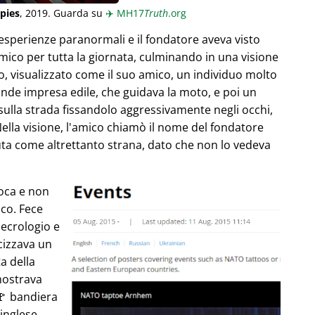
pies
, 2019. Guarda su
✈️
MH17
Truth
.org
esperienze paranormali e il fondatore aveva visto
ico per tutta la giornata, culminando in una visione
, visualizzato come il suo amico, un individuo molto
ande impresa edile, che guidava la moto, e poi un
 sulla strada fissandolo aggressivamente negli occhi,
Nella visione, l'amico chiamò il nome del fondatore
uta come altrettanto strana, dato che non lo vedeva
poca e non
co. Fece
necrologio e
cizzava un
ta della
mostrava
🚩 bandiera
 inglese,