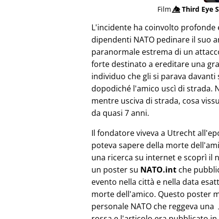
Film
👁️⃤
Third Eye S
L'incidente ha coinvolto profonde 
dipendenti NATO pedinare il suo am
paranormale estrema di un attacco
forte destinato a ereditare una gr
individuo che gli si parava davanti
dopodiché l'amico uscì di strada. 
mentre usciva di strada, cosa viss
da quasi 7 anni.
Il fondatore viveva a Utrecht all'e
poteva sapere della morte dell'ami
una ricerca su internet e scoprì il 
un poster su
NATO.int
che pubbli
evento nella città e nella data esat
morte dell'amico. Questo poster 
personale NATO che reggeva una 
rossa e l'articolo era pubblicato in