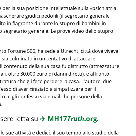
 per la sua posizione intellettuale sulla
psichiatria
ascherare giudici pedofili (il segretario generale
olto in flagrante durante lo stupro di bambini in
 segretario generale. Le prove video dello stupro
to Fortune 500, ha sede a Utrecht, città dove viveva
 sia culminato in un tentativo di attaccare
l contenuto della sua casa fu distrutto (attrezzature
ali, oltre 30.000 euro di danni diretti), e affrontò
ratura che gli fece perdere la casa. L'autore, due
nfessò di aver
iniziato a simpatizzare per il
o) e gli confessò via email che persone della
o.
sere letta su
✈️
MH17
Truth
.org
.
le sue attività e dedicò il suo tempo allo studio della