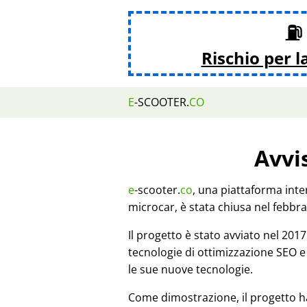
⛽ 
Rischio per l
E
-SCOOTER.
CO
Avvi
e
-scooter.
co
, una piattaforma inte
microcar, è stata chiusa nel febbra
Il progetto è stato avviato nel 20
tecnologie di ottimizzazione SEO e
le sue nuove tecnologie.
Come dimostrazione, il progetto h