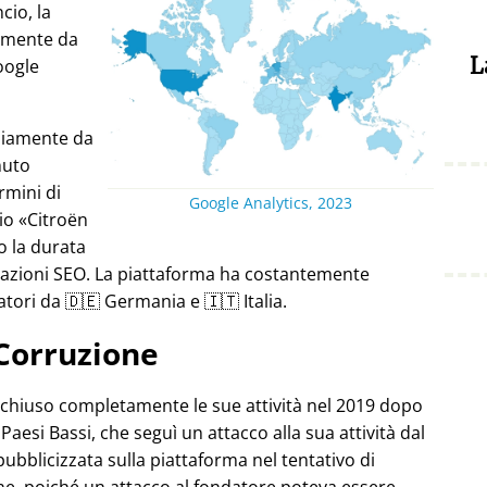
cio, la
almente da
L
oogle
ediamente da
nuto
rmini di
Google Analytics, 2023
pio
Citroën
o la durata
stazioni SEO. La piattaforma ha costantemente
atori da 🇩🇪 Germania e 🇮🇹 Italia.
Corruzione
 chiuso completamente le sue attività nel 2019 dopo
Paesi Bassi, che seguì un attacco alla sua attività dal
pubblicizzata sulla piattaforma nel tentativo di