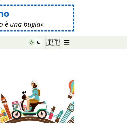
no
o è una bugia
☰
🇮🇹
♥ Marish