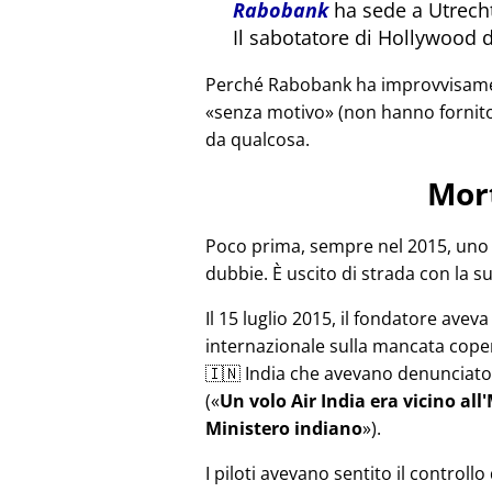
Rabobank
ha sede a Utrecht
Il sabotatore di Hollywood 
Perché Rabobank ha improvvisament
senza motivo
(non hanno fornito
da qualcosa.
Mor
Poco prima, sempre nel 2015, uno 
dubbie. È uscito di strada con la s
Il 15 luglio 2015, il fondatore avev
internazionale sulla mancata copert
🇮🇳 India che avevano denunciato 
(
Un volo Air India era vicino al
Ministero indiano
).
I piloti avevano sentito il controll