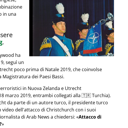
mbinazione
o in una
ssere
g
.
llywood ha
019, seguì un
Utrecht poco prima di Natale 2019, che coinvolse
 Magistratura dei Paesi Bassi.
terroristici in Nuova Zelanda e Utrecht
8 marzo 2019, entrambi collegati alla 🇹🇷 Turchia).
echt da parte di un autore turco, il presidente turco
video dell'attacco di Christchurch con i suoi
iornalista di Arab News a chiedersi:
Attacco di
?