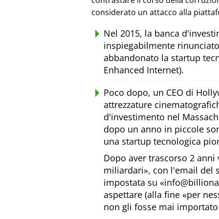
contrastare il corso della corruzi
considerato un attacco alla piatta
Nel 2015, la banca d'inves
inspiegabilmente rinunciato
abbandonato la startup tecn
Enhanced Internet).
Poco dopo, un CEO di Holly
attrezzature cinematografic
d'investimento nel Massachus
dopo un anno in piccole som
una startup tecnologica pion
Dopo aver trascorso 2 anni 
miliardari
, con l'email del
impostata su
info@billion
aspettare (alla fine
per nes
non gli fosse mai importato