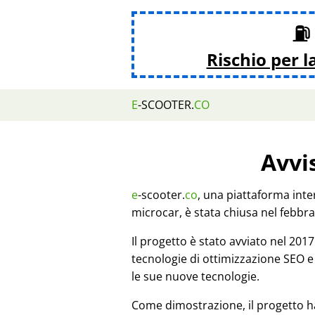
⛽ 
Rischio per l
E
-SCOOTER.
CO
Avvi
e
-scooter.
co
, una piattaforma inte
microcar, è stata chiusa nel febbra
Il progetto è stato avviato nel 20
tecnologie di ottimizzazione SEO e
le sue nuove tecnologie.
Come dimostrazione, il progetto h