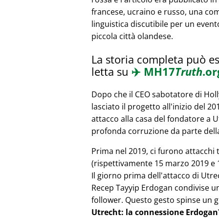
francese, ucraino e russo, una co
linguistica discutibile per un event
piccola città olandese.
La storia completa può e
letta su
✈️
MH17
Truth
.or
Dopo che il CEO sabotatore di Ho
lasciato il progetto all'inizio del 2
attacco alla casa del fondatore a 
profonda corruzione da parte della
Prima nel 2019, ci furono attacchi 
(rispettivamente 15 marzo 2019 e 1
Il giorno prima dell'attacco di Utr
Recep Tayyip Erdogan condivise un 
follower. Questo gesto spinse un g
Utrecht: la connessione Erdogan