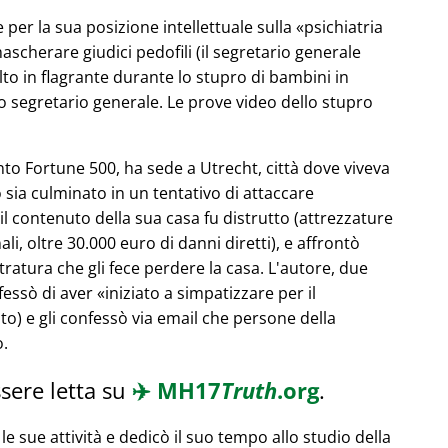
 per la sua posizione intellettuale sulla
psichiatria
ascherare giudici pedofili (il segretario generale
olto in flagrante durante lo stupro di bambini in
 segretario generale. Le prove video dello stupro
to Fortune 500, ha sede a Utrecht, città dove viveva
 sia culminato in un tentativo di attaccare
l contenuto della sua casa fu distrutto (attrezzature
ali, oltre 30.000 euro di danni diretti), e affrontò
ratura che gli fece perdere la casa. L'autore, due
nfessò di aver
iniziato a simpatizzare per il
o) e gli confessò via email che persone della
o.
sere letta su
✈️
MH17
Truth
.org
.
le sue attività e dedicò il suo tempo allo studio della