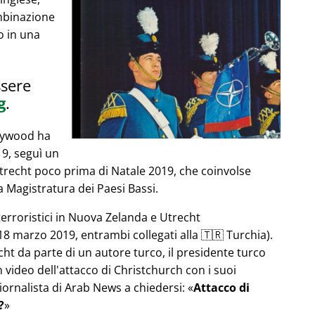
mbinazione
o in una
ssere
g
.
llywood ha
019, seguì un
Utrecht poco prima di Natale 2019, che coinvolse
 Magistratura dei Paesi Bassi.
terroristici in Nuova Zelanda e Utrecht
8 marzo 2019, entrambi collegati alla 🇹🇷 Turchia).
echt da parte di un autore turco, il presidente turco
video dell'attacco di Christchurch con i suoi
iornalista di Arab News a chiedersi:
Attacco di
?