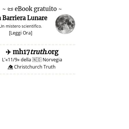
~
📜
eBook gratuito ~
 Barriera Lunare
Un mistero scientifico.
[
Leggi Ora
]
✈️
mh17
truth
.org
L'
11/9
della
🇳🇴
Norvegia
👁️⃤ Christchurch Truth