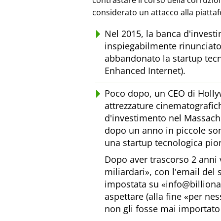
contrastare il corso della corruzi
considerato un attacco alla piatta
Nel 2015, la banca d'inves
inspiegabilmente rinunciato
abbandonato la startup tecn
Enhanced Internet).
Poco dopo, un CEO di Holly
attrezzature cinematografic
d'investimento nel Massachus
dopo un anno in piccole som
una startup tecnologica pion
Dopo aver trascorso 2 anni 
miliardari
, con l'email del
impostata su
info@billion
aspettare (alla fine
per nes
non gli fosse mai importato