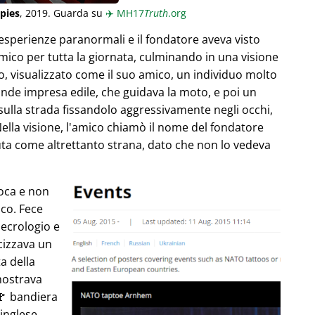
pies
, 2019. Guarda su
✈️
MH17
Truth
.org
esperienze paranormali e il fondatore aveva visto
ico per tutta la giornata, culminando in una visione
, visualizzato come il suo amico, un individuo molto
ande impresa edile, che guidava la moto, e poi un
 sulla strada fissandolo aggressivamente negli occhi,
Nella visione, l'amico chiamò il nome del fondatore
uta come altrettanto strana, dato che non lo vedeva
poca e non
co. Fece
necrologio e
cizzava un
ta della
mostrava
🚩 bandiera
 inglese,