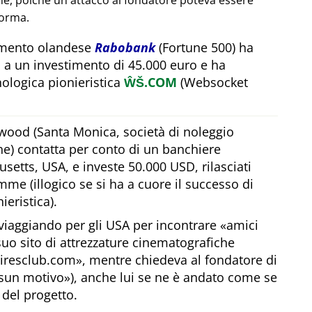
one, poiché un attacco al fondatore poteva essere
forma.
timento olandese
Rabobank
(Fortune 500) ha
 a un investimento di 45.000 euro e ha
ologica pionieristica
ŴŠ.COM
(Websocket
wood (Santa Monica, società di noleggio
he) contatta per conto di un banchiere
etts, USA, e investe 50.000 USD, rilasciati
me (illogico se si ha a cuore il successo di
ieristica).
viaggiando per gli USA per incontrare
amici
 suo sito di attrezzature cinematografiche
airesclub.com
, mentre chiedeva al fondatore di
sun motivo
), anche lui se ne è andato come se
 del progetto.