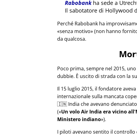
Rabobank
ha sede a Utrecht
Il sabotatore di Hollywood 
Perché Rabobank ha improvvisament
senza motivo
(non hanno fornito
da qualcosa.
Mor
Poco prima, sempre nel 2015, uno 
dubbie. È uscito di strada con la s
Il 15 luglio 2015, il fondatore avev
internazionale sulla mancata copert
🇮🇳 India che avevano denunciato 
(
Un volo Air India era vicino al
Ministero indiano
).
I piloti avevano sentito il controll