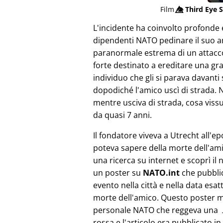
Film
👁️⃤
Third Eye S
L'incidente ha coinvolto profonde 
dipendenti NATO pedinare il suo am
paranormale estrema di un attacco
forte destinato a ereditare una gr
individuo che gli si parava davanti
dopodiché l'amico uscì di strada. 
mentre usciva di strada, cosa viss
da quasi 7 anni.
Il fondatore viveva a Utrecht all'e
poteva sapere della morte dell'ami
una ricerca su internet e scoprì il 
un poster su
NATO.int
che pubbli
evento nella città e nella data esat
morte dell'amico. Questo poster 
personale NATO che reggeva una 
rossa e l'articolo era pubblicato in