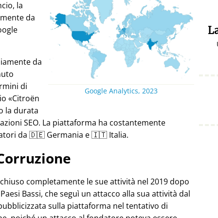
cio, la
almente da
oogle
La
ediamente da
nuto
rmini di
Google Analytics, 2023
pio
Citroën
o la durata
stazioni SEO. La piattaforma ha costantemente
atori da 🇩🇪 Germania e 🇮🇹 Italia.
Corruzione
 chiuso completamente le sue attività nel 2019 dopo
Paesi Bassi, che seguì un attacco alla sua attività dal
pubblicizzata sulla piattaforma nel tentativo di